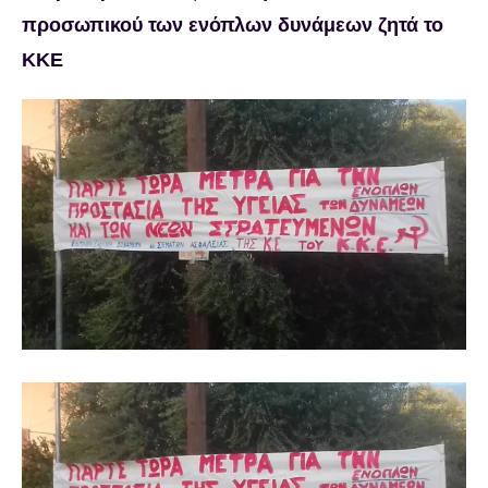
προσωπικού των ενόπλων δυνάμεων ζητά το
ΚΚΕ
Προβολή
μεγαλύτερης
εικόνας