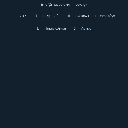
Μετάβαση
info@messolonghinews.gr
στο
2021
Αθλητισμός
Ανακαλύψτε το Μεσολόγγι
περιεχόμενο
Παραπολιτικά
Αρχείο