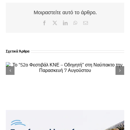
Μοιραστείτε αυτό το άρθρο.
Facebook
X
LinkedIn
WhatsApp
Email
Σχετικά Άρθρα
Σοβαρά προβλήματα στην Περιμετρική Οδό
Ναυπάκτου καταγγέλλει ο Σπύρος
Σκιαδαρέσης – Ερώτηση στο Περιφερειακό
Συμβούλιο