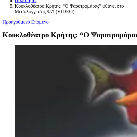
Πολιτισμός
Κουκλοθέατρο Κρήτης: “Ο Ψαροτρομάρας” φθάνει στο
Μεσολόγγι στις 9/7! (VIDEO)
Προηγούμενο
Επόμενο
Κουκλοθέατρο Κρήτης: “Ο Ψαροτρομάρας”
Προβολή
μεγαλύτερης
εικόνας