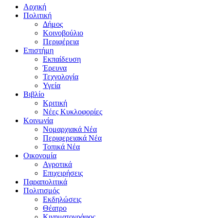
Αρχική
Πολιτική
Δήμος
Κοινοβούλιο
Περιφέρεια
Επιστήμη
Εκπαίδευση
Έρευνα
Τεχνολογία
Υγεία
Βιβλίο
Κριτική
Νέες Κυκλοφορίες
Κοινωνία
Νομαρχιακά Νέα
Περιφερειακά Νέα
Τοπικά Νέα
Οικονομία
Αγροτικά
Επιχειρήσεις
Παραπολιτικά
Πολιτισμός
Εκδηλώσεις
Θέατρο
Κινηματογράφος