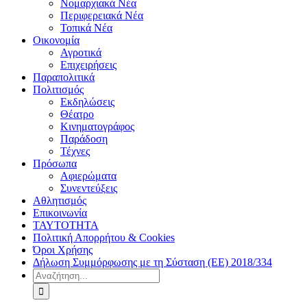
Νομαρχιακά Νέα
Περιφερειακά Νέα
Τοπικά Νέα
Οικονομία
Αγροτικά
Επιχειρήσεις
Παραπολιτικά
Πολιτισμός
Εκδηλώσεις
Θέατρο
Κινηματογράφος
Παράδοση
Τέχνες
Πρόσωπα
Αφιερώματα
Συνεντεύξεις
Αθλητισμός
Επικοινωνία
ΤΑΥΤΟΤΗΤΑ
Πολιτική Απορρήτου & Cookies
Όροι Χρήσης
Δήλωση Συμμόρφωσης με τη Σύσταση (ΕΕ) 2018/334
Αναζήτηση
για: