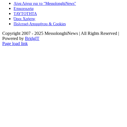
Λίγα Λόγια για το “MessolonghiNews”
Επικοινωνία
ΤΑΥΤΟΤΗΤΑ
Όροι Χρήσης
Πολιτική Απορρήτου & Cookies
Copyright 2007 - 2025 MessolonghiNews | All Rights Reserved |
Powered by
BridgIT
YouTube
Facebook
Instagram
Page load link
Go
to
Top