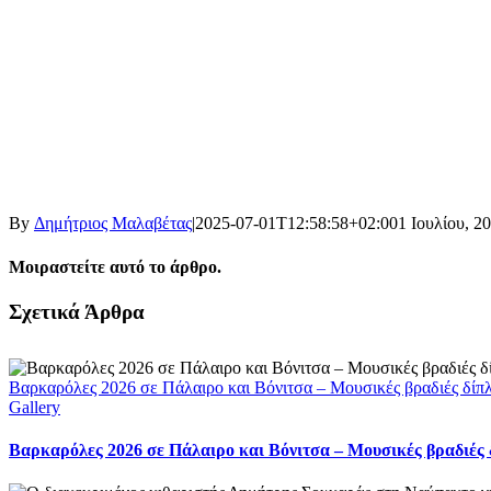
By
Δημήτριος Μαλαβέτας
|
2025-07-01T12:58:58+02:00
1 Ιουλίου, 2
Μοιραστείτε αυτό το άρθρο.
Facebook
X
LinkedIn
WhatsApp
Email
Σχετικά Άρθρα
Βαρκαρόλες 2026 σε Πάλαιρο και Βόνιτσα – Μουσικές βραδιές δίπ
Gallery
Βαρκαρόλες 2026 σε Πάλαιρο και Βόνιτσα – Μουσικές βραδιές