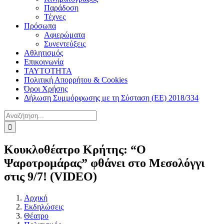
Παράδοση
Τέχνες
Πρόσωπα
Αφιερώματα
Συνεντεύξεις
Αθλητισμός
Επικοινωνία
ΤΑΥΤΟΤΗΤΑ
Πολιτική Απορρήτου & Cookies
Όροι Χρήσης
Δήλωση Συμμόρφωσης με τη Σύσταση (ΕΕ) 2018/334
Αναζήτηση
για:
Κουκλοθέατρο Κρήτης: “Ο
Ψαροτρομάρας” φθάνει στο Μεσολόγγι
στις 9/7! (VIDEO)
Αρχική
Εκδηλώσεις
Θέατρο