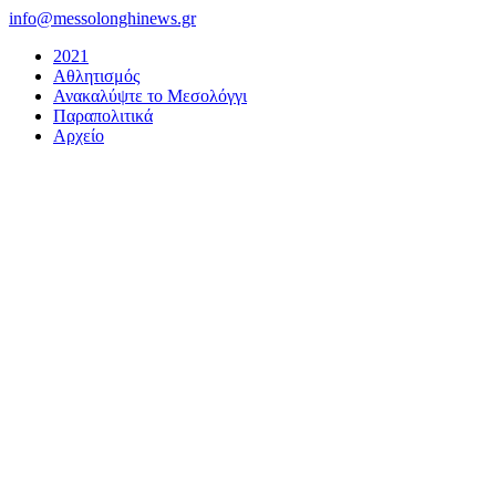
Μετάβαση
info@messolonghinews.gr
στο
2021
περιεχόμενο
Αθλητισμός
Ανακαλύψτε το Μεσολόγγι
Παραπολιτικά
Αρχείο