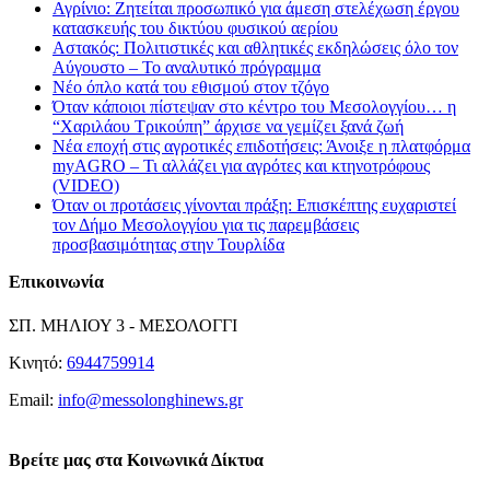
Αγρίνιο: Ζητείται προσωπικό για άμεση στελέχωση έργου
κατασκευής του δικτύου φυσικού αερίου
Αστακός: Πολιτιστικές και αθλητικές εκδηλώσεις όλο τον
Αύγουστο – Το αναλυτικό πρόγραμμα
Νέο όπλο κατά του εθισμού στον τζόγο
Όταν κάποιοι πίστεψαν στο κέντρο του Μεσολογγίου… η
“Χαριλάου Τρικούπη” άρχισε να γεμίζει ξανά ζωή
Νέα εποχή στις αγροτικές επιδοτήσεις: Άνοιξε η πλατφόρμα
myAGRO – Τι αλλάζει για αγρότες και κτηνοτρόφους
(VIDEO)
Όταν οι προτάσεις γίνονται πράξη: Επισκέπτης ευχαριστεί
τον Δήμο Μεσολογγίου για τις παρεμβάσεις
προσβασιμότητας στην Τουρλίδα
Επικοινωνία
ΣΠ. ΜΗΛΙΟΥ 3 - ΜΕΣΟΛΟΓΓΙ
Κινητό:
6944759914
Email:
info@messolonghinews.gr
Βρείτε μας στα Κοινωνικά Δίκτυα