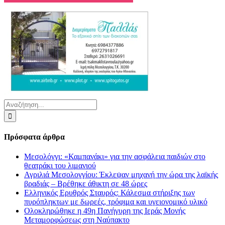
Αναζήτηση
για:
Πρόσφατα άρθρα
Μεσολόγγι: «Καμπανάκι» για την ασφάλεια παιδιών στο
θεατράκι του λιμανιού
Αγριλιά Μεσολογγίου: Έκλεψαν μηχανή την ώρα της λαϊκής
βραδιάς – Βρέθηκε άθικτη σε 48 ώρες
Ελληνικός Ερυθρός Σταυρός: Κάλεσμα στήριξης των
πυρόπληκτων με δωρεές, τρόφιμα και υγειονομικό υλικό
Ολοκληρώθηκε η 49η Πανήγυρη της Ιεράς Μονής
Μεταμορφώσεως στη Ναύπακτο