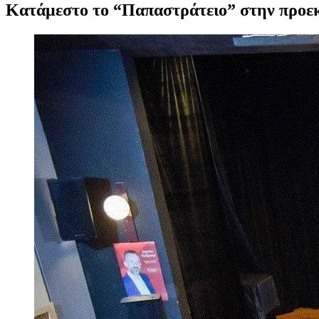
Κατάμεστο το “Παπαστράτειο” στην προεκ
Προβολή
μεγαλύτερης
εικόνας