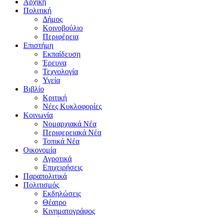
Αρχική
Πολιτική
Δήμος
Κοινοβούλιο
Περιφέρεια
Επιστήμη
Εκπαίδευση
Έρευνα
Τεχνολογία
Υγεία
Βιβλίο
Κριτική
Νέες Κυκλοφορίες
Κοινωνία
Νομαρχιακά Νέα
Περιφερειακά Νέα
Τοπικά Νέα
Οικονομία
Αγροτικά
Επιχειρήσεις
Παραπολιτικά
Πολιτισμός
Εκδηλώσεις
Θέατρο
Κινηματογράφος