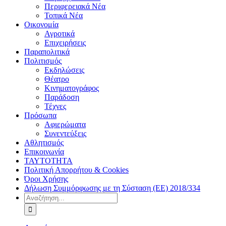
Περιφερειακά Νέα
Τοπικά Νέα
Οικονομία
Αγροτικά
Επιχειρήσεις
Παραπολιτικά
Πολιτισμός
Εκδηλώσεις
Θέατρο
Κινηματογράφος
Παράδοση
Τέχνες
Πρόσωπα
Αφιερώματα
Συνεντεύξεις
Αθλητισμός
Επικοινωνία
ΤΑΥΤΟΤΗΤΑ
Πολιτική Απορρήτου & Cookies
Όροι Χρήσης
Δήλωση Συμμόρφωσης με τη Σύσταση (ΕΕ) 2018/334
Αναζήτηση
για: