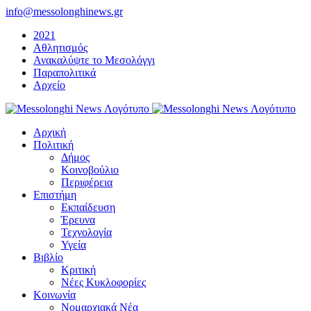
Μετάβαση
info@messolonghinews.gr
στο
2021
περιεχόμενο
Αθλητισμός
Ανακαλύψτε το Μεσολόγγι
Παραπολιτικά
Αρχείο
Αρχική
Πολιτική
Δήμος
Κοινοβούλιο
Περιφέρεια
Επιστήμη
Εκπαίδευση
Έρευνα
Τεχνολογία
Υγεία
Βιβλίο
Κριτική
Νέες Κυκλοφορίες
Κοινωνία
Νομαρχιακά Νέα