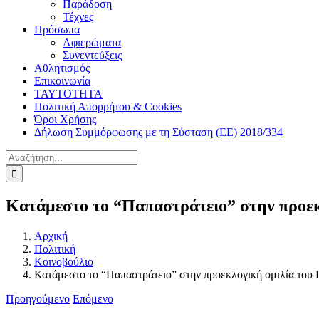
Παράδοση
Τέχνες
Πρόσωπα
Αφιερώματα
Συνεντεύξεις
Αθλητισμός
Επικοινωνία
ΤΑΥΤΟΤΗΤΑ
Πολιτική Απορρήτου & Cookies
Όροι Χρήσης
Δήλωση Συμμόρφωσης με τη Σύσταση (ΕΕ) 2018/334
Αναζήτηση
για:
Κατάμεστο το “Παπαστράτειο” στην προεκ
Αρχική
Πολιτική
Κοινοβούλιο
Κατάμεστο το “Παπαστράτειο” στην προεκλογική ομιλία του 
Προηγούμενο
Επόμενο