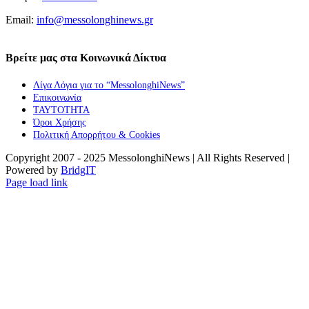
Email:
info@messolonghinews.gr
Βρείτε μας στα Κοινωνικά Δίκτυα
Λίγα Λόγια για το “MessolonghiNews”
Επικοινωνία
ΤΑΥΤΟΤΗΤΑ
Όροι Χρήσης
Πολιτική Απορρήτου & Cookies
Copyright 2007 - 2025 MessolonghiNews | All Rights Reserved |
Powered by
BridgIT
YouTube
Facebook
Instagram
Page load link
Go
to
Top