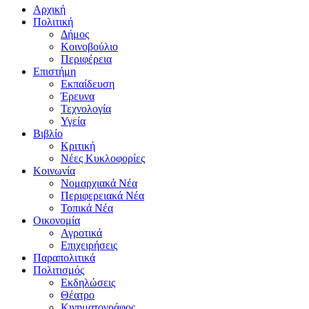
Αρχική
Πολιτική
Δήμος
Κοινοβούλιο
Περιφέρεια
Επιστήμη
Εκπαίδευση
Έρευνα
Τεχνολογία
Υγεία
Βιβλίο
Κριτική
Νέες Κυκλοφορίες
Κοινωνία
Νομαρχιακά Νέα
Περιφερειακά Νέα
Τοπικά Νέα
Οικονομία
Αγροτικά
Επιχειρήσεις
Παραπολιτικά
Πολιτισμός
Εκδηλώσεις
Θέατρο
Κινηματογράφος