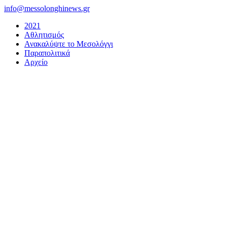
Μετάβαση
info@messolonghinews.gr
στο
2021
περιεχόμενο
Αθλητισμός
Ανακαλύψτε το Μεσολόγγι
Παραπολιτικά
Αρχείο