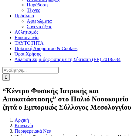
Παράδοση
Τέχνες
Πρόσωπα
Αφιερώματα
Συνεντεύξεις
Αθλητισμός
Επικοινωνία
ΤΑΥΤΟΤΗΤΑ
Πολιτική Απορρήτου & Cookies
Όροι Χρήσης
Δήλωση Συμμόρφωσης με τη Σύσταση (ΕΕ) 2018/334
Αναζήτηση
για:
“Κέντρο Φυσικής Ιατρικής και
Αποκατάστασης” στο Παλιό Νοσοκομείο
ζητά ο Εμπορικός Σύλλογος Μεσολογγίου
Αρχική
Κοινωνία
Περιφερειακά Νέα