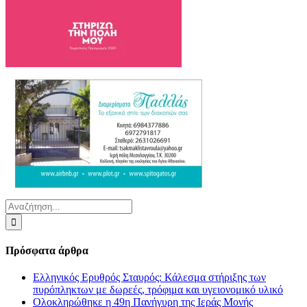
Αναζήτηση
για:
Πρόσφατα άρθρα
Ελληνικός Ερυθρός Σταυρός: Κάλεσμα στήριξης των
πυρόπληκτων με δωρεές, τρόφιμα και υγειονομικό υλικό
Ολοκληρώθηκε η 49η Πανήγυρη της Ιεράς Μονής