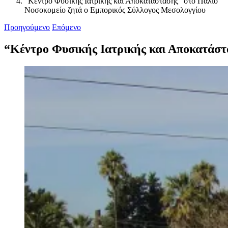
“Κέντρο Φυσικής Ιατρικής και Αποκατάστασης” στο Παλιό
Νοσοκομείο ζητά ο Εμπορικός Σύλλογος Μεσολογγίου
Προηγούμενο
Επόμενο
“Κέντρο Φυσικής Ιατρικής και Αποκατάστ
Προβολή
μεγαλύτερης
εικόνας