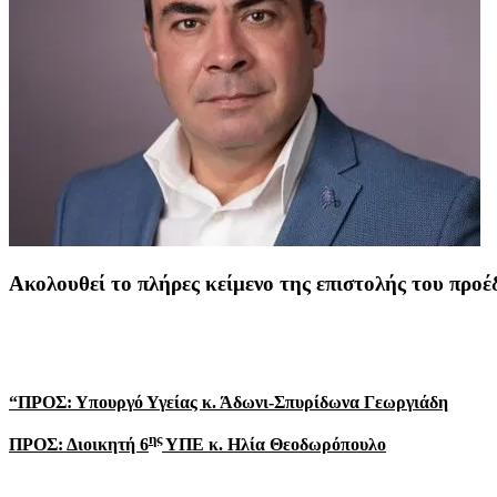
Ακολουθεί το πλήρες κείμενο της επιστολής του πρ
“ΠΡΟΣ: Υπουργό Υγείας κ. Άδωνι-Σπυρίδωνα Γεωργιάδη
ης
ΠΡΟΣ: Διοικητή 6
ΥΠΕ κ. Ηλία Θεοδωρόπουλο