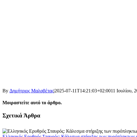
By
Δημήτριος Μαλαβέτας
|
2025-07-11T14:21:03+02:00
11 Ιουλίου, 
Μοιραστείτε αυτό το άρθρο.
Facebook
X
LinkedIn
WhatsApp
Email
Σχετικά Άρθρα
Ελληνικός Ερυθρός Σταυρός: Κάλεσμα στήριξης των πυρόπληκτων με