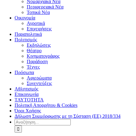
Νομαρχιακά Νέα
Περιφερειακά Νέα
Τοπικά Νέα
Οικονομία
Αγροτικά
Επιχειρήσεις
Παραπολιτικά
Πολιτισμός
Εκδηλώσεις
Θέατρο
Κινηματογράφος
Παράδοση
Τέχνες
Πρόσωπα
Αφιερώματα
Συνεντεύξεις
Αθλητισμός
Επικοινωνία
ΤΑΥΤΟΤΗΤΑ
Πολιτική Απορρήτου & Cookies
Όροι Χρήσης
Δήλωση Συμμόρφωσης με τη Σύσταση (ΕΕ) 2018/334
Αναζήτηση
για: