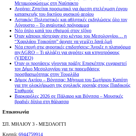
Μεταμορφώσεως στη Ναύπακτο
Αγρίνιο: Ζητείται προσωπικό για άμεση στελέχωση έργου
κατασκευής του δικτύου φυσικού αερίου
Αστακός: Πολιτιστικές και αθλητικές εκδηλώσεις όλο τον
Αύγουστο – Το αναλυτικό πρόγραμμα
Νέο όπλο κατά του εθισμού στον τζόγο
Όταν κάποιοι πίστεψαν στο κέντρο του Μεσολογγίου… η
“Χαριλάου Τρικούπη” άρχισε να γεμίζει ξανά ζωή
Νέα εποχή στις αγροτικές επιδοτήσεις: Άνοιξε η πλατφόρμα
myAGRO – Τι αλλάζει για αγρότες και κτηνοτρόφους
(VIDEO)
Όταν οι προτάσεις γίνονται πράξη: Επισκέπτης ευχαριστεί
τον Δήμο Μεσολογγίου για τις παρεμβάσεις
προσβασιμότητας στην Τουρλίδα
Δήμος Ακτίου – Βόνιτσας: Μήνυμα του Σωτήριου Καπότη
για την ολοκλήρωση της σχολικής χρονιάς στους Παιδικούς
Σταθμούς
Βαρκαρόλες 2026 σε Πάλαιρο και Βόνιτσα – Μουσικές
βραδιές δίπλα στη θάλασσα
Επικοινωνία
ΣΠ. ΜΗΛΙΟΥ 3 - ΜΕΣΟΛΟΓΓΙ
Κινητό:
6944759914