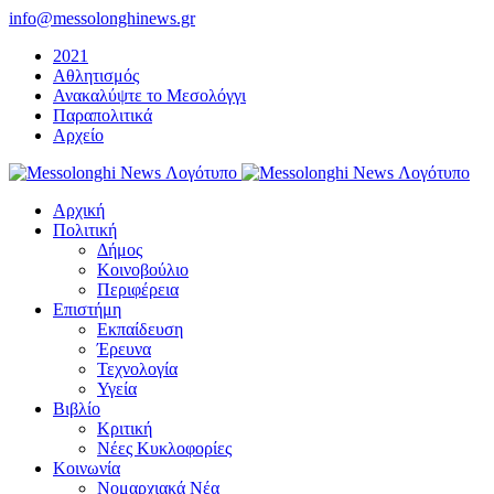
Μετάβαση
info@messolonghinews.gr
στο
2021
περιεχόμενο
Αθλητισμός
Ανακαλύψτε το Μεσολόγγι
Παραπολιτικά
Αρχείο
Αρχική
Πολιτική
Δήμος
Κοινοβούλιο
Περιφέρεια
Επιστήμη
Εκπαίδευση
Έρευνα
Τεχνολογία
Υγεία
Βιβλίο
Κριτική
Νέες Κυκλοφορίες
Κοινωνία
Νομαρχιακά Νέα