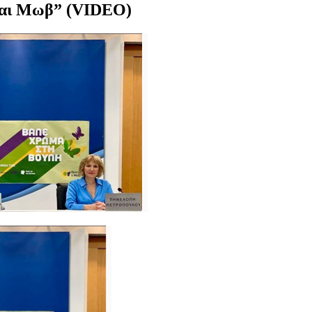
 και Μωβ” (VIDEO)