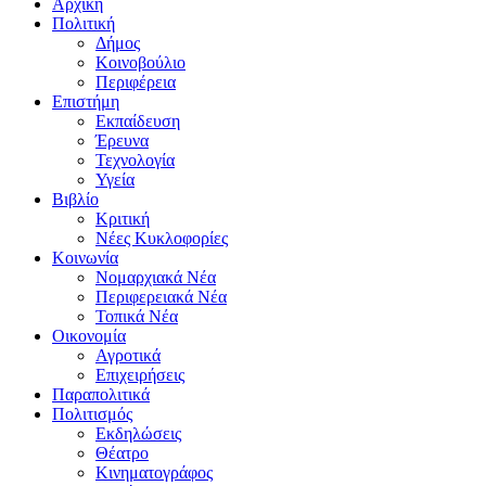
Αρχική
Πολιτική
Δήμος
Κοινοβούλιο
Περιφέρεια
Επιστήμη
Εκπαίδευση
Έρευνα
Τεχνολογία
Υγεία
Βιβλίο
Κριτική
Νέες Κυκλοφορίες
Κοινωνία
Νομαρχιακά Νέα
Περιφερειακά Νέα
Τοπικά Νέα
Οικονομία
Αγροτικά
Επιχειρήσεις
Παραπολιτικά
Πολιτισμός
Εκδηλώσεις
Θέατρο
Κινηματογράφος