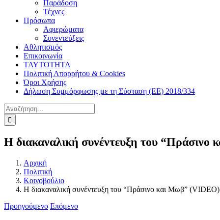
Παράδοση
Τέχνες
Πρόσωπα
Αφιερώματα
Συνεντεύξεις
Αθλητισμός
Επικοινωνία
ΤΑΥΤΟΤΗΤΑ
Πολιτική Απορρήτου & Cookies
Όροι Χρήσης
Δήλωση Συμμόρφωσης με τη Σύσταση (ΕΕ) 2018/334
Αναζήτηση
για:
Η διακαναλική συνέντευξη του “Πράσινο
Αρχική
Πολιτική
Κοινοβούλιο
Η διακαναλική συνέντευξη του “Πράσινο και Μωβ” (VIDEO)
Προηγούμενο
Επόμενο