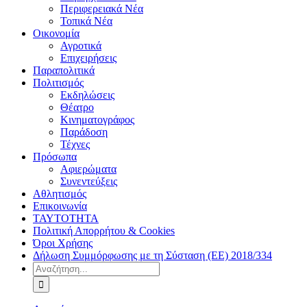
Περιφερειακά Νέα
Τοπικά Νέα
Οικονομία
Αγροτικά
Επιχειρήσεις
Παραπολιτικά
Πολιτισμός
Εκδηλώσεις
Θέατρο
Κινηματογράφος
Παράδοση
Τέχνες
Πρόσωπα
Αφιερώματα
Συνεντεύξεις
Αθλητισμός
Επικοινωνία
ΤΑΥΤΟΤΗΤΑ
Πολιτική Απορρήτου & Cookies
Όροι Χρήσης
Δήλωση Συμμόρφωσης με τη Σύσταση (ΕΕ) 2018/334
Αναζήτηση
για: