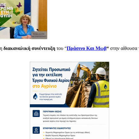
 η
διακαναλική συνέντευξη
του “
Πράσινο Και Μωβ
“
στην αίθουσα 