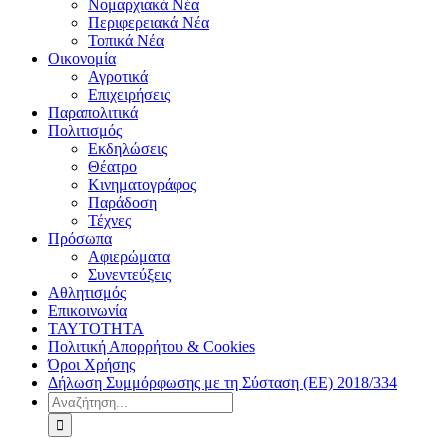
Νομαρχιακά Νέα
Περιφερειακά Νέα
Τοπικά Νέα
Οικονομία
Αγροτικά
Επιχειρήσεις
Παραπολιτικά
Πολιτισμός
Εκδηλώσεις
Θέατρο
Κινηματογράφος
Παράδοση
Τέχνες
Πρόσωπα
Αφιερώματα
Συνεντεύξεις
Αθλητισμός
Επικοινωνία
ΤΑΥΤΟΤΗΤΑ
Πολιτική Απορρήτου & Cookies
Όροι Χρήσης
Δήλωση Συμμόρφωσης με τη Σύσταση (ΕΕ) 2018/334
Αναζήτηση
για: