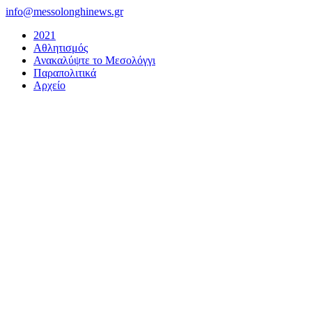
Μετάβαση
info@messolonghinews.gr
στο
2021
περιεχόμενο
Αθλητισμός
Ανακαλύψτε το Μεσολόγγι
Παραπολιτικά
Αρχείο