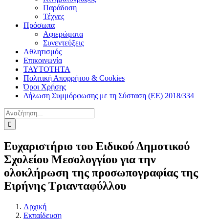
Παράδοση
Τέχνες
Πρόσωπα
Αφιερώματα
Συνεντεύξεις
Αθλητισμός
Επικοινωνία
ΤΑΥΤΟΤΗΤΑ
Πολιτική Απορρήτου & Cookies
Όροι Χρήσης
Δήλωση Συμμόρφωσης με τη Σύσταση (ΕΕ) 2018/334
Αναζήτηση
για:
Ευχαριστήριο του Ειδικού Δημοτικού
Σχολείου Μεσολογγίου για την
ολοκλήρωση της προσωπογραφίας της
Ειρήνης Τριανταφύλλου
Αρχική
Εκπαίδευση