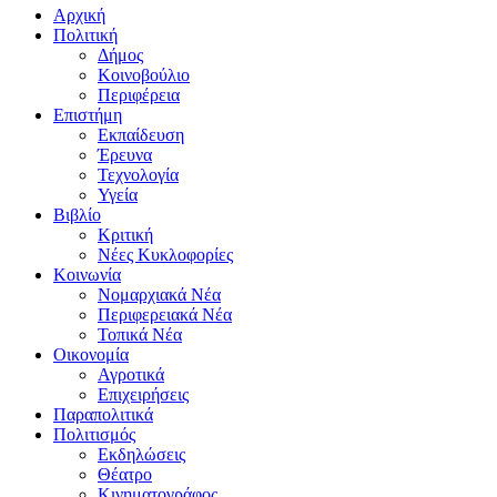
Αρχική
Πολιτική
Δήμος
Κοινοβούλιο
Περιφέρεια
Επιστήμη
Εκπαίδευση
Έρευνα
Τεχνολογία
Υγεία
Βιβλίο
Κριτική
Νέες Κυκλοφορίες
Κοινωνία
Νομαρχιακά Νέα
Περιφερειακά Νέα
Τοπικά Νέα
Οικονομία
Αγροτικά
Επιχειρήσεις
Παραπολιτικά
Πολιτισμός
Εκδηλώσεις
Θέατρο
Κινηματογράφος