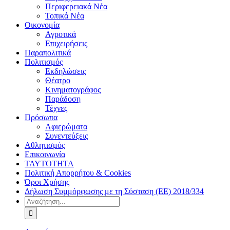
Περιφερειακά Νέα
Τοπικά Νέα
Οικονομία
Αγροτικά
Επιχειρήσεις
Παραπολιτικά
Πολιτισμός
Εκδηλώσεις
Θέατρο
Κινηματογράφος
Παράδοση
Τέχνες
Πρόσωπα
Αφιερώματα
Συνεντεύξεις
Αθλητισμός
Επικοινωνία
ΤΑΥΤΟΤΗΤΑ
Πολιτική Απορρήτου & Cookies
Όροι Χρήσης
Δήλωση Συμμόρφωσης με τη Σύσταση (ΕΕ) 2018/334
Αναζήτηση
για: