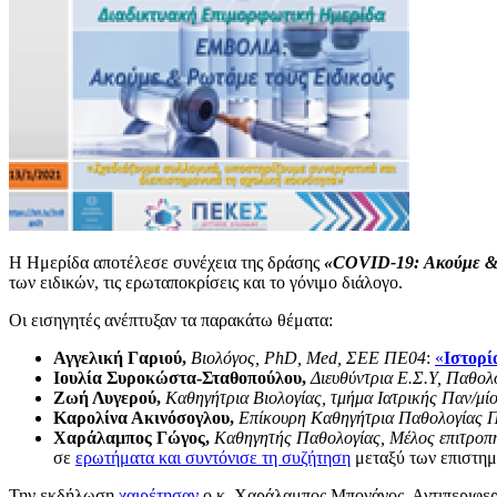
Η Ημερίδα αποτέλεσε συνέχεια της δράσης
«COVID-19: Ακούμε &
των ειδικών, τις ερωταποκρίσεις και το γόνιμο διάλογο.
Οι εισηγητές ανέπτυξαν τα παρακάτω θέματα:
Αγγελική Γαριού,
Βιολόγος,
PhD
,
Med
, ΣΕΕ ΠΕ04
:
«
Ιστορί
Ιουλία Συροκώστα-Σταθοπούλου,
Διευθύντρια Ε.Σ.Υ, Παθο
Ζωή Λυγερού,
Καθηγήτρια Βιολογίας, τμήμα Ιατρικής Παν/μ
Καρολίνα Ακινόσογλου
,
Επίκουρη Καθηγήτρια Παθολογίας 
Χαράλαμπος Γώγος,
Καθηγητής Παθολογίας, Μέλος επιτροπή
σε
ερωτήματα και συντόνισε τη συζήτηση
μεταξύ των επιστημ
Την εκδήλωση
χαιρέτησαν
ο κ. Χαράλαμπος Μπονάνος, Αντιπεριφερ