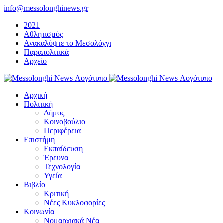
Μετάβαση
info@messolonghinews.gr
στο
2021
περιεχόμενο
Αθλητισμός
Ανακαλύψτε το Μεσολόγγι
Παραπολιτικά
Αρχείο
Αρχική
Πολιτική
Δήμος
Κοινοβούλιο
Περιφέρεια
Επιστήμη
Εκπαίδευση
Έρευνα
Τεχνολογία
Υγεία
Βιβλίο
Κριτική
Νέες Κυκλοφορίες
Κοινωνία
Νομαρχιακά Νέα