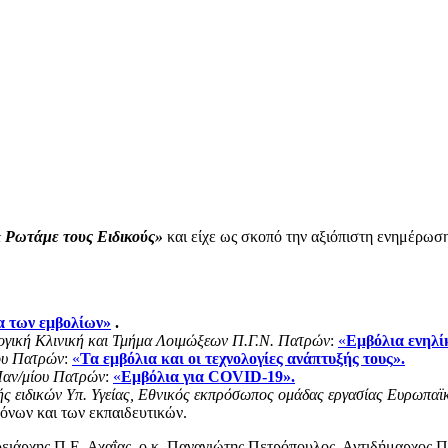
 Ρωτάμε τους Ειδικούς»
και είχε ως σκοπό την αξιόπιστη ενημέρωση
α των εμβολίων»
.
λογική Κλινική και Τμήμα Λοιμώξεων Π.Γ.Ν. Πατρών
:
«
Εμβόλια ενηλί
ίου Πατρών
:
«
Τα εμβόλια και οι τεχνολογίες ανάπτυξής τους
».
Παν/μίου Πατρών
:
«
Εμβόλια για COVID-19
».
ς ειδικών Υπ. Υγείας, Εθνικός εκπρόσωπος ομάδας εργασίας Ευρωπαϊ
όνων και των εκπαιδευτικών.
ειάρχης Π.Ε. Αχαΐας, ο κ. Παναγιώτης Πετρόπουλος, Αντιδήμαρχος 