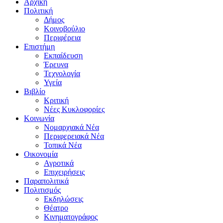
Αρχική
Πολιτική
Δήμος
Κοινοβούλιο
Περιφέρεια
Επιστήμη
Εκπαίδευση
Έρευνα
Τεχνολογία
Υγεία
Βιβλίο
Κριτική
Νέες Κυκλοφορίες
Κοινωνία
Νομαρχιακά Νέα
Περιφερειακά Νέα
Τοπικά Νέα
Οικονομία
Αγροτικά
Επιχειρήσεις
Παραπολιτικά
Πολιτισμός
Εκδηλώσεις
Θέατρο
Κινηματογράφος