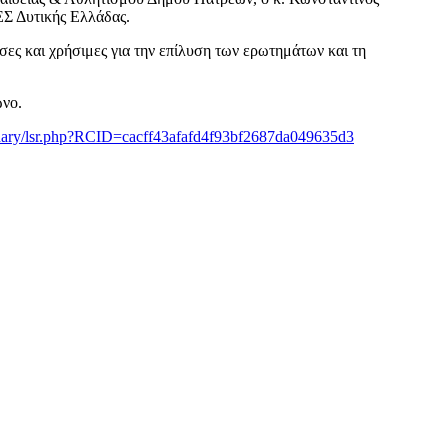
ΕΣ Δυτικής Ελλάδας.
σες και χρήσιμες για την επίλυση των ερωτημάτων και τη
ωνο.
dary/lsr.php?RCID=cacff43afafd4f93bf2687da049635d3