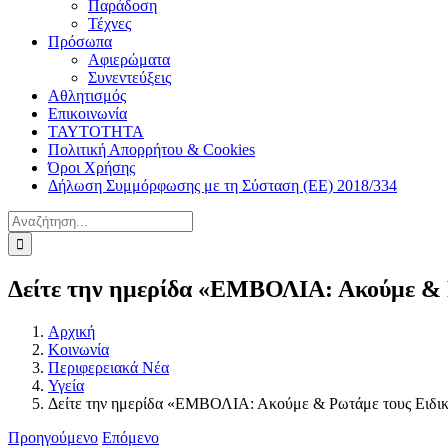
Παράδοση
Τέχνες
Πρόσωπα
Αφιερώματα
Συνεντεύξεις
Αθλητισμός
Επικοινωνία
ΤΑΥΤΟΤΗΤΑ
Πολιτική Απορρήτου & Cookies
Όροι Χρήσης
Δήλωση Συμμόρφωσης με τη Σύσταση (ΕΕ) 2018/334
Αναζήτηση
για:
Δείτε την ημερίδα «ΕΜΒΟΛΙΑ: Ακούμε & 
Αρχική
Κοινωνία
Περιφερειακά Νέα
Υγεία
Δείτε την ημερίδα «ΕΜΒΟΛΙΑ: Ακούμε & Ρωτάμε τους Ειδι
Προηγούμενο
Επόμενο