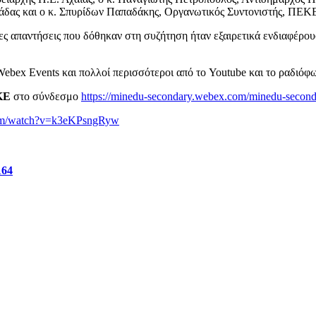
λάδας και ο κ. Σπυρίδων Παπαδάκης, Οργανωτικός Συντονιστής, ΠΕΚ
νες απαντήσεις που δόθηκαν στη συζήτηση ήταν εξαιρετικά ενδιαφέρου
ebex Events και πολλοί περισσότεροι από το Youtube και το ραδιόφ
KE
στο σύνδεσμο
https://minedu-secondary.webex.com/minedu-secon
com/watch?v=k3eKPsngRyw
164