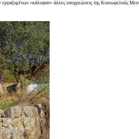
των εργαζομένων «κάλυψαν» άλλες υποχρεώσεις της Κοινωφελούς Μεσ