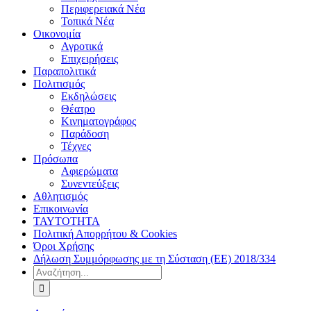
Περιφερειακά Νέα
Τοπικά Νέα
Οικονομία
Αγροτικά
Επιχειρήσεις
Παραπολιτικά
Πολιτισμός
Εκδηλώσεις
Θέατρο
Κινηματογράφος
Παράδοση
Τέχνες
Πρόσωπα
Αφιερώματα
Συνεντεύξεις
Αθλητισμός
Επικοινωνία
ΤΑΥΤΟΤΗΤΑ
Πολιτική Απορρήτου & Cookies
Όροι Χρήσης
Δήλωση Συμμόρφωσης με τη Σύσταση (ΕΕ) 2018/334
Αναζήτηση
για: