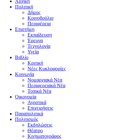
Αρχική
Πολιτική
Δήμος
Κοινοβούλιο
Περιφέρεια
Επιστήμη
Εκπαίδευση
Έρευνα
Τεχνολογία
Υγεία
Βιβλίο
Κριτική
Νέες Κυκλοφορίες
Κοινωνία
Νομαρχιακά Νέα
Περιφερειακά Νέα
Τοπικά Νέα
Οικονομία
Αγροτικά
Επιχειρήσεις
Παραπολιτικά
Πολιτισμός
Εκδηλώσεις
Θέατρο
Κινηματογράφος