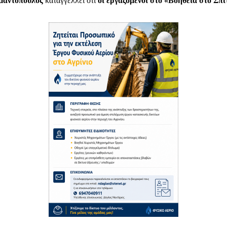
μαντόπουλος
καταγγέλλει ότι
οι εργαζόμενοι στο «Βοήθεια στο Σπίτ