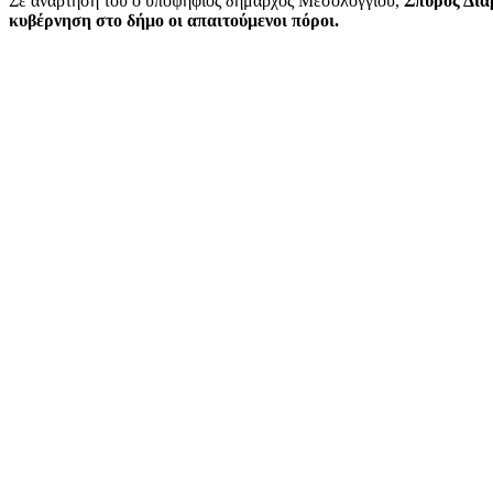
Σε ανάρτησή του ο υποψήφιος δήμαρχος Μεσολογγίου,
Σπύρος Δια
κυβέρνηση στο δήμο οι απαιτούμενοι πόροι.