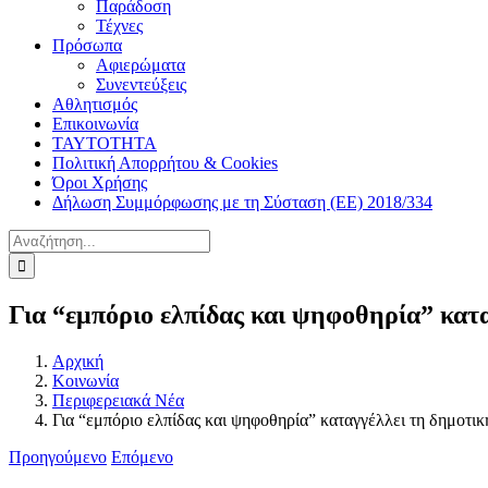
Παράδοση
Τέχνες
Πρόσωπα
Αφιερώματα
Συνεντεύξεις
Αθλητισμός
Επικοινωνία
ΤΑΥΤΟΤΗΤΑ
Πολιτική Απορρήτου & Cookies
Όροι Χρήσης
Δήλωση Συμμόρφωσης με τη Σύσταση (ΕΕ) 2018/334
Αναζήτηση
για:
Για “εμπόριο ελπίδας και ψηφοθηρία” κατ
Αρχική
Κοινωνία
Περιφερειακά Νέα
Για “εμπόριο ελπίδας και ψηφοθηρία” καταγγέλλει τη δημοτ
Προηγούμενο
Επόμενο