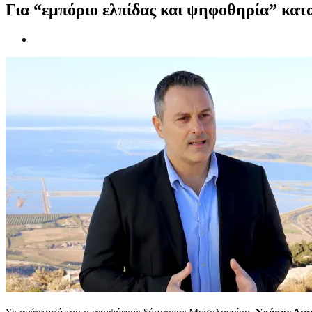
Για “εμπόριο ελπίδας και ψηφοθηρία” κατ
Προβολή
μεγαλύτερης
εικόνας