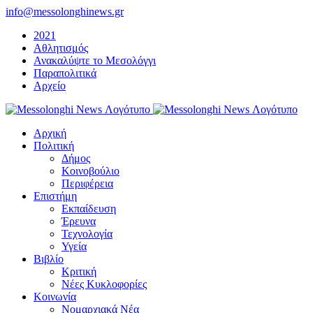
Μετάβαση
info@messolonghinews.gr
στο
2021
περιεχόμενο
Αθλητισμός
Ανακαλύψτε το Μεσολόγγι
Παραπολιτικά
Αρχείο
Αρχική
Πολιτική
Δήμος
Κοινοβούλιο
Περιφέρεια
Επιστήμη
Εκπαίδευση
Έρευνα
Τεχνολογία
Υγεία
Βιβλίο
Κριτική
Νέες Κυκλοφορίες
Κοινωνία
Νομαρχιακά Νέα