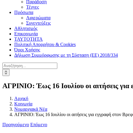
Παράδοση
Τέχνες
Πρόσωπα
Αφιερώματα
Συνεντεύξεις
Αθλητισμός
Επικοινωνία
ΤΑΥΤΟΤΗΤΑ
Πολιτική Απορρήτου & Cookies
Όροι Χρήσης
Δήλωση Συμμόρφωσης με τη Σύσταση (ΕΕ) 2018/334
Αναζήτηση
για:
ΑΓΡΙΝΙΟ: Έως 16 Ιουλίου οι αιτήσεις γι
Αρχική
Κοινωνία
Νομαρχιακά Νέα
ΑΓΡΙΝΙΟ: Έως 16 Ιουλίου οι αιτήσεις για εγγραφή στον Βρ
Προηγούμενο
Επόμενο