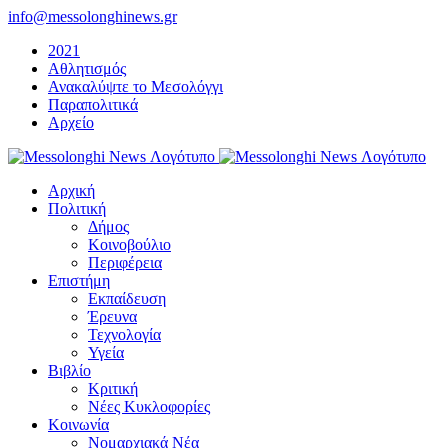
Μετάβαση
info@messolonghinews.gr
στο
2021
περιεχόμενο
Αθλητισμός
Ανακαλύψτε το Μεσολόγγι
Παραπολιτικά
Αρχείο
Αρχική
Πολιτική
Δήμος
Κοινοβούλιο
Περιφέρεια
Επιστήμη
Εκπαίδευση
Έρευνα
Τεχνολογία
Υγεία
Βιβλίο
Κριτική
Νέες Κυκλοφορίες
Κοινωνία
Νομαρχιακά Νέα