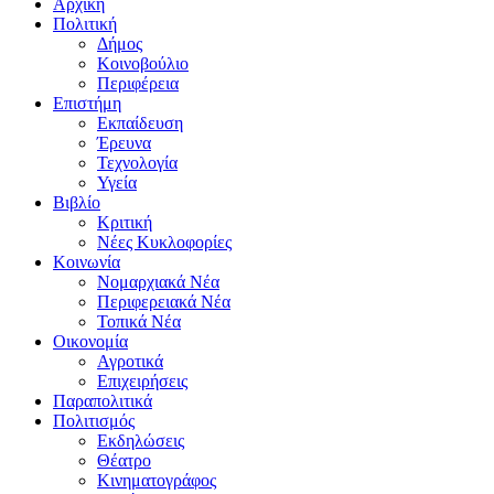
Αρχική
Πολιτική
Δήμος
Κοινοβούλιο
Περιφέρεια
Επιστήμη
Εκπαίδευση
Έρευνα
Τεχνολογία
Υγεία
Βιβλίο
Κριτική
Νέες Κυκλοφορίες
Κοινωνία
Νομαρχιακά Νέα
Περιφερειακά Νέα
Τοπικά Νέα
Οικονομία
Αγροτικά
Επιχειρήσεις
Παραπολιτικά
Πολιτισμός
Εκδηλώσεις
Θέατρο
Κινηματογράφος