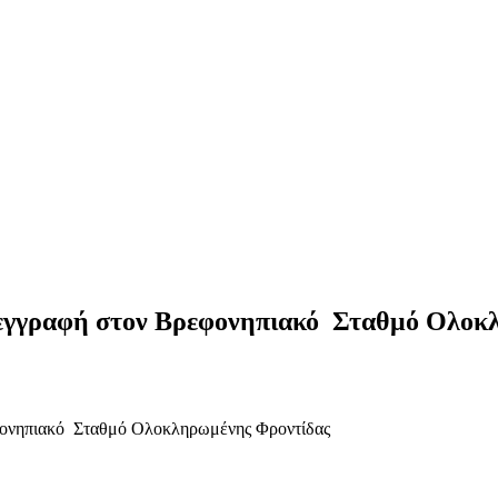
α εγγραφή στον Βρεφονηπιακό Σταθμό Ολο
εφονηπιακό Σταθμό Ολοκληρωμένης Φροντίδας