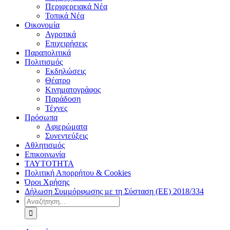
Περιφερειακά Νέα
Τοπικά Νέα
Οικονομία
Αγροτικά
Επιχειρήσεις
Παραπολιτικά
Πολιτισμός
Εκδηλώσεις
Θέατρο
Κινηματογράφος
Παράδοση
Τέχνες
Πρόσωπα
Αφιερώματα
Συνεντεύξεις
Αθλητισμός
Επικοινωνία
ΤΑΥΤΟΤΗΤΑ
Πολιτική Απορρήτου & Cookies
Όροι Χρήσης
Δήλωση Συμμόρφωσης με τη Σύσταση (ΕΕ) 2018/334
Αναζήτηση
για: