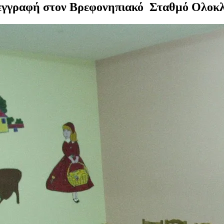
α εγγραφή στον Βρεφονηπιακό Σταθμό Ολο