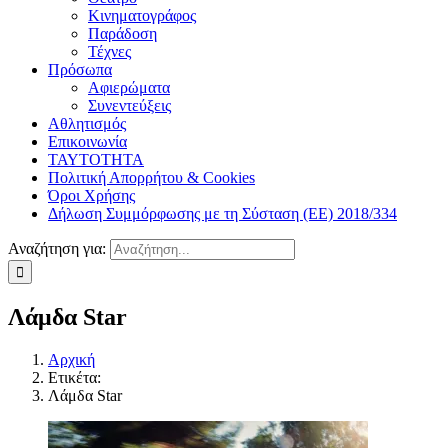
Κινηματογράφος
Παράδοση
Τέχνες
Πρόσωπα
Αφιερώματα
Συνεντεύξεις
Αθλητισμός
Επικοινωνία
ΤΑΥΤΟΤΗΤΑ
Πολιτική Απορρήτου & Cookies
Όροι Χρήσης
Δήλωση Συμμόρφωσης με τη Σύσταση (ΕΕ) 2018/334
Αναζήτηση για:
Λάμδα Star
Αρχική
Ετικέτα:
Λάμδα Star