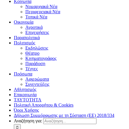
Κοινωνία
Νομαρχιακά Νέα
Περιφερειακά Νέα
Τοπικά Νέα
Οικονομία
Αγροτικά
Επιχειρήσεις
Παραπολιτικά
Πολιτισμός
Εκδηλώσεις
Θέατρο
Κινηματογράφος
Παράδοση
Τέχνες
Πρόσωπα
Αφιερώματα
Συνεντεύξεις
Αθλητισμός
Επικοινωνία
ΤΑΥΤΟΤΗΤΑ
Πολιτική Απορρήτου & Cookies
Όροι Χρήσης
Δήλωση Συμμόρφωσης με τη Σύσταση (ΕΕ) 2018/334
Αναζήτηση για: