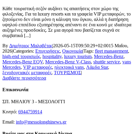
Κάθε τουριστική σεζόν αυξάνει τις απαιτήσεις στον χώρο της
φιλοξενίας. Για τα luxury resorts και τα γραφεία VIP μεταφορών, το
ζητούμενο δεν είναι μόνο η κάλυψη του όγκου, αλλά η διατήρηση
υψηλού επιπέδου εξυπηρέτησης απέναντι σε ένα κοινό με ιδιαίτερα
αυξημένες προσδοκίες. Σε μια αγορά που βασίζεται συχνά σε
συμβατικά [...]
By
Δημήτριος Μαλαβέτας
|
2026-05-15T09:50:29+02:00
15 Μαΐου,
2026
|
Categories:
Επιχειρήσεις
,
Οικονομία
|
Tags:
fleet management
,
high-end τουρισμός
,
hospitality
,
luxury tourism
,
Mercedes-Benz
,
Mercedes-Benz EQV
,
Mercedes-Benz V-Class
,
shuttle service
,
vans
Mercedes
,
VIP μεταφορές
,
ηλεκτρικά vans
,
Λάμδα Star
,
ξενοδοχειακές μεταφορές
,
ΤΟΥΡΙΣΜΟΣ
|
Διαβάστε περισσότερα
Επικοινωνία
ΣΠ. ΜΗΛΙΟΥ 3 - ΜΕΣΟΛΟΓΓΙ
Κινητό:
6944759914
Email:
info@messolonghinews.gr
Βρείτε μας στα Κοινωνικά Δίκτυα