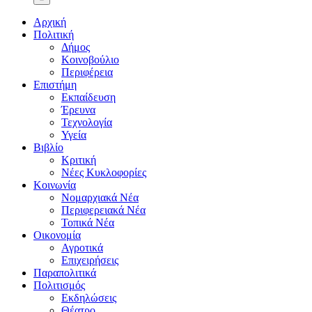
Αρχική
Πολιτική
Δήμος
Κοινοβούλιο
Περιφέρεια
Επιστήμη
Εκπαίδευση
Έρευνα
Τεχνολογία
Υγεία
Βιβλίο
Κριτική
Νέες Κυκλοφορίες
Κοινωνία
Νομαρχιακά Νέα
Περιφερειακά Νέα
Τοπικά Νέα
Οικονομία
Αγροτικά
Επιχειρήσεις
Παραπολιτικά
Πολιτισμός
Εκδηλώσεις
Θέατρο