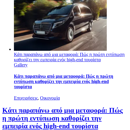
Κάτι παραπάνω από μια μεταφορά: Πώς η πρώτη εντύπωση
καθορίζει την εμπειρία ενός high-end τουρίστα
Gallery
Κάτι παραπάνω από μια μεταφορά: Πώς η πρώτη
εντύπωση καθορίζει την εμπειρία ενός high-end
τουρίστα
Επιχειρήσεις
,
Οικονομία
Κάτι παραπάνω από μια μεταφορά: Πώς
η πρώτη εντύπωση καθορίζει την
εμπειρία ενός high-end τουρίστα