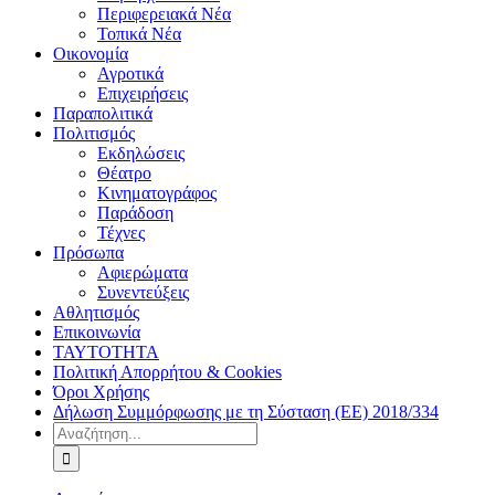
Περιφερειακά Νέα
Τοπικά Νέα
Οικονομία
Αγροτικά
Επιχειρήσεις
Παραπολιτικά
Πολιτισμός
Εκδηλώσεις
Θέατρο
Κινηματογράφος
Παράδοση
Τέχνες
Πρόσωπα
Αφιερώματα
Συνεντεύξεις
Αθλητισμός
Επικοινωνία
ΤΑΥΤΟΤΗΤΑ
Πολιτική Απορρήτου & Cookies
Όροι Χρήσης
Δήλωση Συμμόρφωσης με τη Σύσταση (ΕΕ) 2018/334
Αναζήτηση
για: