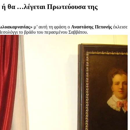
Ι ή θα …λέγεται Πρωτεύουσα της
τωλοακαρνανίας»
μ’ αυτή τη φράση ο
Αναστάσης Πεπονής
έκλεισε
Μεσολόγγι το βράδυ του περασμένου Σαββάτου.