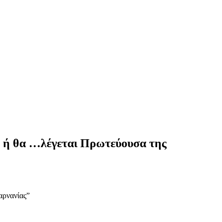
Ι ή θα …λέγεται Πρωτεύουσα της
αρνανίας”