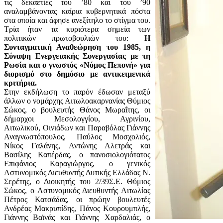
τις δεκαετίες του ’80 και του ’90
αναλαμβάνοντας καίρια κυβερνητικά πόστα
στα οποία και άφησε ανεξίτηλο το στίγμα του.
Τρία ήταν τα κυριότερα σημεία των
πολιτικών πρωτοβουλιών του:
Η
Συνταγματική Αναθεώρηση του 1985, η
Σύναψη Ενεργειακής Συνεργασίας με τη
Ρωσία και ο γνωστός «Νόμος Πεπονή» για
διορισμό στο δημόσιο με αντικειμενικά
κριτήρια.
Στην εκδήλωση το παρόν έδωσαν μεταξύ
άλλων ο νομάρχης Αιτωλοακαρνανίας Θύμιος
Σώκος, ο βουλευτής Θάνος Μωραΐτης, οι
δήμαρχοι Μεσολογγίου, Αγρινίου,
Αιτωλικού, Οινιάδων και Παραβόλας Γιάννης
Αναγνωστόπουλος, Παύλος Μοσχολιός,
Νίκος Γαλάνης, Αντώνης Αλετράς και
Βασίλης Καπέρδας, ο πανοσιολογιότατος
Επιφάνιος Καραγιώργος, ο γενικός
Αστυνομικός Διευθυντής Δυτικής Ελλάδας Ν.
Σερέτης, ο Διοικητής του 2/39Σ.Ε. Θύμιος
Σώκος, ο Αστυνομικός Διευθυντής Αιτωλίας
Πέτρος Κατσάδας, οι πρώην βουλευτές
Ανδρέας Μακρυπίδης, Πάνος Κουρουμπλής,
Γιάννης Βαϊνάς και Γιάννης Χαρδαλιάς, ο