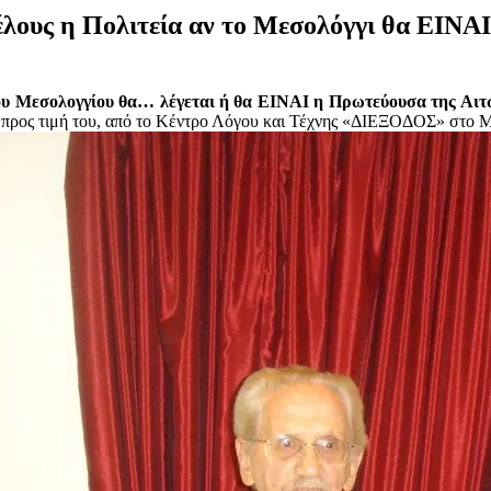
έλους η Πολιτεία αν το Μεσολόγγι θα ΕΙΝΑ
 του Μεσολογγίου θα… λέγεται ή θα ΕΙΝΑΙ η Πρωτεύουσα της Αι
 προς τιμή του, από το Κέντρο Λόγου και Τέχνης «ΔΙΕΞΟΔΟΣ» στο 