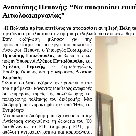
Αναστάσης Πεπονής: “Να αποφασίσει επιτ
Αιτωλοακαρνανίας”
«Η Πολιτεία πρέπει επιτέλους να αποφασίσει αν η Ιερή Πόλη
την σύντομη ομιλία του στην τιμητική εκδήλωσ
η που διοργανώθηκε
Στην εκδήλωση μίλησαν για την
προσωπικότητα και το έργο του πολιτικού
Αναστάση Πεπονή, ο Υπουργός Εσωτερικών
Προκόπης Παυλόπουλος
, οι βουλευτές και
πρώην Υπουργοί
Αλέκος Παπαδόπουλος
και
Χρίστος Βερελής
, ο δημοσιογράφος
Βασίλης Σκουρής και η συγγραφέας
Ακακία
Κορδόση
.
Όλοι οι ομιλητές εξήραν την προσωπικότητα
του τιμώμενου, κάνοντας ιδιαίτερες αναφορές
σε επιμέρους τομείς της πολύπλευρης και
πολύχρονης πολίτικης του διαδρομής. Μια
διαδρομή που χαρακτηρίστηκε από Ήθος και
Εντιμότητα.
Μια πολιτική διαδρομή που ξεκίνησε από την
Αντίσταση συνεχίσθηκε τη δεκαετία του ’60
διευθύνοντας το ΕΙΡ (σημερινή ΕΡΤ) με
απόλυτη αντικειμενικότητα και κορυφώνεται