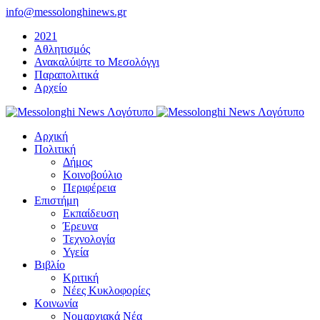
Μετάβαση
info@messolonghinews.gr
στο
2021
περιεχόμενο
Αθλητισμός
Ανακαλύψτε το Μεσολόγγι
Παραπολιτικά
Αρχείο
Αρχική
Πολιτική
Δήμος
Κοινοβούλιο
Περιφέρεια
Επιστήμη
Εκπαίδευση
Έρευνα
Τεχνολογία
Υγεία
Βιβλίο
Κριτική
Νέες Κυκλοφορίες
Κοινωνία
Νομαρχιακά Νέα