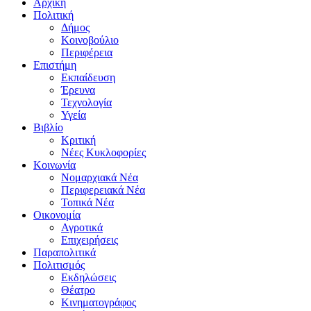
Αρχική
Πολιτική
Δήμος
Κοινοβούλιο
Περιφέρεια
Επιστήμη
Εκπαίδευση
Έρευνα
Τεχνολογία
Υγεία
Βιβλίο
Κριτική
Νέες Κυκλοφορίες
Κοινωνία
Νομαρχιακά Νέα
Περιφερειακά Νέα
Τοπικά Νέα
Οικονομία
Αγροτικά
Επιχειρήσεις
Παραπολιτικά
Πολιτισμός
Εκδηλώσεις
Θέατρο
Κινηματογράφος