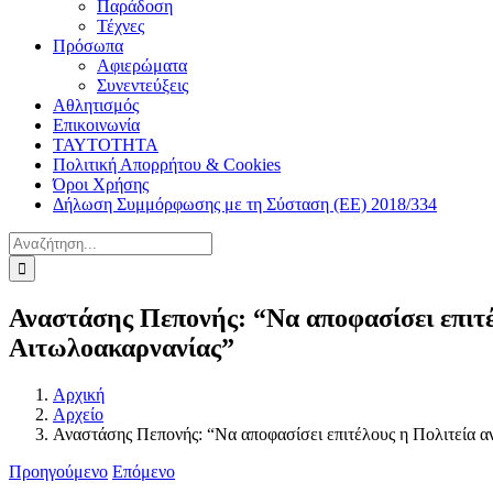
Παράδοση
Τέχνες
Πρόσωπα
Αφιερώματα
Συνεντεύξεις
Αθλητισμός
Επικοινωνία
ΤΑΥΤΟΤΗΤΑ
Πολιτική Απορρήτου & Cookies
Όροι Χρήσης
Δήλωση Συμμόρφωσης με τη Σύσταση (ΕΕ) 2018/334
Αναζήτηση
για:
Αναστάσης Πεπονής: “Να αποφασίσει επιτ
Αιτωλοακαρνανίας”
Αρχική
Αρχείο
Αναστάσης Πεπονής: “Να αποφασίσει επιτέλους η Πολιτεία 
Προηγούμενο
Επόμενο