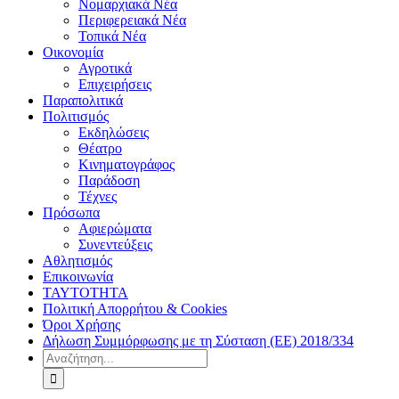
Νομαρχιακά Νέα
Περιφερειακά Νέα
Τοπικά Νέα
Οικονομία
Αγροτικά
Επιχειρήσεις
Παραπολιτικά
Πολιτισμός
Εκδηλώσεις
Θέατρο
Κινηματογράφος
Παράδοση
Τέχνες
Πρόσωπα
Αφιερώματα
Συνεντεύξεις
Αθλητισμός
Επικοινωνία
ΤΑΥΤΟΤΗΤΑ
Πολιτική Απορρήτου & Cookies
Όροι Χρήσης
Δήλωση Συμμόρφωσης με τη Σύσταση (ΕΕ) 2018/334
Αναζήτηση
για: