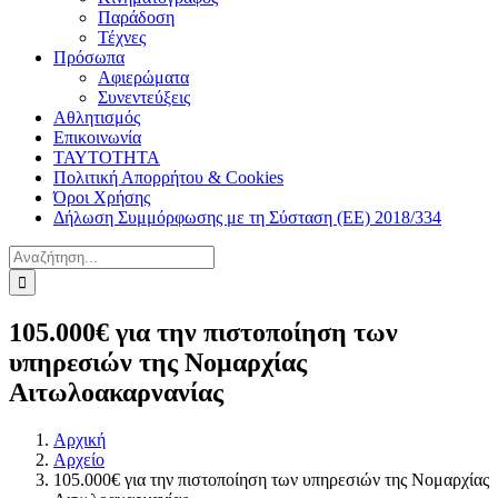
Παράδοση
Τέχνες
Πρόσωπα
Αφιερώματα
Συνεντεύξεις
Αθλητισμός
Επικοινωνία
ΤΑΥΤΟΤΗΤΑ
Πολιτική Απορρήτου & Cookies
Όροι Χρήσης
Δήλωση Συμμόρφωσης με τη Σύσταση (ΕΕ) 2018/334
Αναζήτηση
για:
105.000€ για την πιστοποίηση των
υπηρεσιών της Νομαρχίας
Αιτωλοακαρνανίας
Αρχική
Αρχείο
105.000€ για την πιστοποίηση των υπηρεσιών της Νομαρχίας