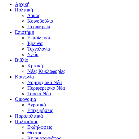
Αρχική
Πολιτική
Δήμος
Κοινοβούλιο
Περιφέρεια
Επιστήμη
Εκπαίδευση
Έρευνα
Τεχνολογία
Υγεία
Βιβλίο
Κριτική
Νέες Κυκλοφορίες
Κοινωνία
Νομαρχιακά Νέα
Περιφερειακά Νέα
Τοπικά Νέα
Οικονομία
Αγροτικά
Επιχειρήσεις
Παραπολιτικά
Πολιτισμός
Εκδηλώσεις
Θέατρο
Κινηματογράφος