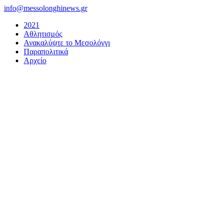
Μετάβαση
info@messolonghinews.gr
στο
2021
περιεχόμενο
Αθλητισμός
Ανακαλύψτε το Μεσολόγγι
Παραπολιτικά
Αρχείο