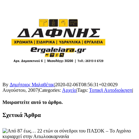
By
Δημήτριος Μαλαβέτας
|
2020-02-06T08:56:31+02:00
29
Αυγούστου, 2007
|
Categories:
Αρχείο
|
Tags:
Τοπική Αυτοδιοίκηση
|
Μοιραστείτε αυτό το άρθρο.
Facebook
X
LinkedIn
WhatsApp
Email
Σχετικά Άρθρα