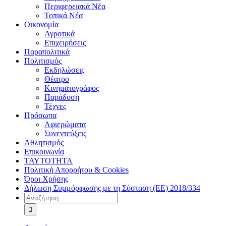
Περιφερειακά Νέα
Τοπικά Νέα
Οικονομία
Αγροτικά
Επιχειρήσεις
Παραπολιτικά
Πολιτισμός
Εκδηλώσεις
Θέατρο
Κινηματογράφος
Παράδοση
Τέχνες
Πρόσωπα
Αφιερώματα
Συνεντεύξεις
Αθλητισμός
Επικοινωνία
ΤΑΥΤΟΤΗΤΑ
Πολιτική Απορρήτου & Cookies
Όροι Χρήσης
Δήλωση Συμμόρφωσης με τη Σύσταση (ΕΕ) 2018/334
Αναζήτηση
για: