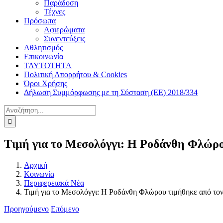
Παράδοση
Τέχνες
Πρόσωπα
Αφιερώματα
Συνεντεύξεις
Αθλητισμός
Επικοινωνία
ΤΑΥΤΟΤΗΤΑ
Πολιτική Απορρήτου & Cookies
Όροι Χρήσης
Δήλωση Συμμόρφωσης με τη Σύσταση (ΕΕ) 2018/334
Αναζήτηση
για:
Τιμή για το Μεσολόγγι: Η Ροδάνθη Φλώρο
Αρχική
Κοινωνία
Περιφερειακά Νέα
Τιμή για το Μεσολόγγι: Η Ροδάνθη Φλώρου τιμήθηκε από το
Προηγούμενο
Επόμενο