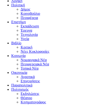
Αρχική
Πολιτική
Δήμος
Κοινοβούλιο
Περιφέρεια
Επιστήμη
Εκπαίδευση
Έρευνα
Τεχνολογία
Υγεία
Βιβλίο
Κριτική
Νέες Κυκλοφορίες
Κοινωνία
Νομαρχιακά Νέα
Περιφερειακά Νέα
Τοπικά Νέα
Οικονομία
Αγροτικά
Επιχειρήσεις
Παραπολιτικά
Πολιτισμός
Εκδηλώσεις
Θέατρο
Κινηματογράφος