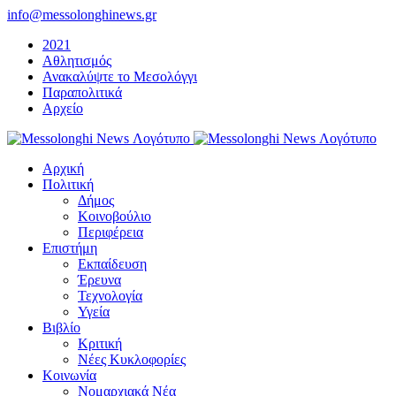
Μετάβαση
info@messolonghinews.gr
στο
2021
περιεχόμενο
Αθλητισμός
Ανακαλύψτε το Μεσολόγγι
Παραπολιτικά
Αρχείο
Αρχική
Πολιτική
Δήμος
Κοινοβούλιο
Περιφέρεια
Επιστήμη
Εκπαίδευση
Έρευνα
Τεχνολογία
Υγεία
Βιβλίο
Κριτική
Νέες Κυκλοφορίες
Κοινωνία
Νομαρχιακά Νέα