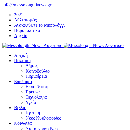
Μετάβαση
info@messolonghinews.gr
στο
2021
περιεχόμενο
Αθλητισμός
Ανακαλύψτε το Μεσολόγγι
Παραπολιτικά
Αρχείο
Αρχική
Πολιτική
Δήμος
Κοινοβούλιο
Περιφέρεια
Επιστήμη
Εκπαίδευση
Έρευνα
Τεχνολογία
Υγεία
Βιβλίο
Κριτική
Νέες Κυκλοφορίες
Κοινωνία
Νομαρχιακά Νέα