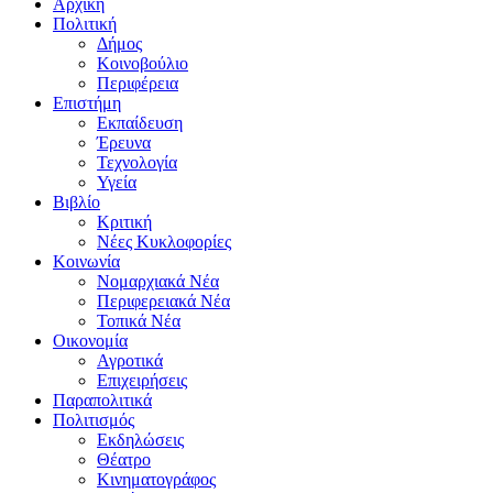
Αρχική
Πολιτική
Δήμος
Κοινοβούλιο
Περιφέρεια
Επιστήμη
Εκπαίδευση
Έρευνα
Τεχνολογία
Υγεία
Βιβλίο
Κριτική
Νέες Κυκλοφορίες
Κοινωνία
Νομαρχιακά Νέα
Περιφερειακά Νέα
Τοπικά Νέα
Οικονομία
Αγροτικά
Επιχειρήσεις
Παραπολιτικά
Πολιτισμός
Εκδηλώσεις
Θέατρο
Κινηματογράφος