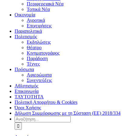
Περιφερειακά Νέα
Τοπικά Νέα
Οικονομία
Αγροτικά
Επιχειρήσεις
Παραπολιτικά
Πολιτισμός
Εκδηλώσεις
Θέατρο
Κινηματογράφος
Παράδοση
Τέχνες
Πρόσωπα
Αφιερώματα
Συνεντεύξεις
Αθλητισμός
Επικοινωνία
ΤΑΥΤΟΤΗΤΑ
Πολιτική Απορρήτου & Cookies
Όροι Χρήσης
Δήλωση Συμμόρφωσης με τη Σύσταση (ΕΕ) 2018/334
Αναζήτηση
για: