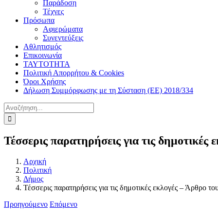
Παράδοση
Τέχνες
Πρόσωπα
Αφιερώματα
Συνεντεύξεις
Αθλητισμός
Επικοινωνία
ΤΑΥΤΟΤΗΤΑ
Πολιτική Απορρήτου & Cookies
Όροι Χρήσης
Δήλωση Συμμόρφωσης με τη Σύσταση (ΕΕ) 2018/334
Αναζήτηση
για:
Τέσσερις παρατηρήσεις για τις δημοτικές
Αρχική
Πολιτική
Δήμος
Τέσσερις παρατηρήσεις για τις δημοτικές εκλογές – Άρθρο τ
Προηγούμενο
Επόμενο