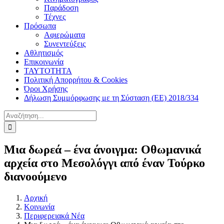
Παράδοση
Τέχνες
Πρόσωπα
Αφιερώματα
Συνεντεύξεις
Αθλητισμός
Επικοινωνία
ΤΑΥΤΟΤΗΤΑ
Πολιτική Απορρήτου & Cookies
Όροι Χρήσης
Δήλωση Συμμόρφωσης με τη Σύσταση (ΕΕ) 2018/334
Αναζήτηση
για:
Μια δωρεά – ένα άνοιγμα: Οθωμανικά
αρχεία στο Μεσολόγγι από έναν Τούρκο
διανοούμενο
Αρχική
Κοινωνία
Περιφερειακά Νέα