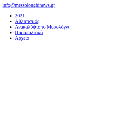
Μετάβαση
info@messolonghinews.gr
στο
2021
περιεχόμενο
Αθλητισμός
Ανακαλύψτε το Μεσολόγγι
Παραπολιτικά
Αρχείο