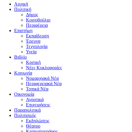
Αρχική
Πολιτική
Δήμος
Κοινοβούλιο
Περιφέρεια
Επιστήμη
Εκπαίδευση
Έρευνα
Τεχνολογία
Υγεία
Βιβλίο
Κριτική
Νέες Κυκλοφορίες
Κοινωνία
Νομαρχιακά Νέα
Περιφερειακά Νέα
Τοπικά Νέα
Οικονομία
Αγροτικά
Επιχειρήσεις
Παραπολιτικά
Πολιτισμός
Εκδηλώσεις
Θέατρο
Κινηματογράφος