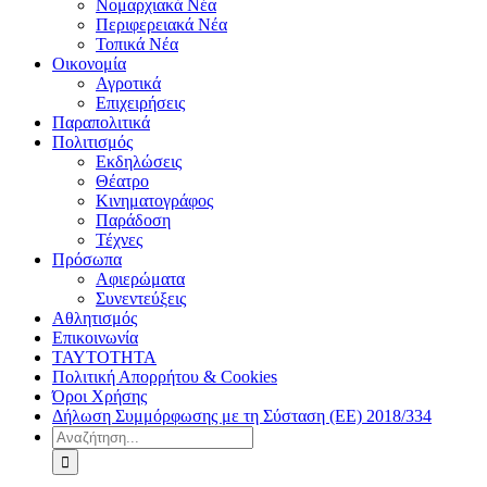
Νομαρχιακά Νέα
Περιφερειακά Νέα
Τοπικά Νέα
Οικονομία
Αγροτικά
Επιχειρήσεις
Παραπολιτικά
Πολιτισμός
Εκδηλώσεις
Θέατρο
Κινηματογράφος
Παράδοση
Τέχνες
Πρόσωπα
Αφιερώματα
Συνεντεύξεις
Αθλητισμός
Επικοινωνία
ΤΑΥΤΟΤΗΤΑ
Πολιτική Απορρήτου & Cookies
Όροι Χρήσης
Δήλωση Συμμόρφωσης με τη Σύσταση (ΕΕ) 2018/334
Αναζήτηση
για: