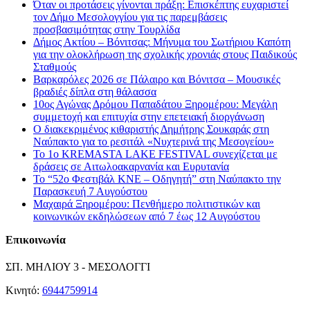
Όταν οι προτάσεις γίνονται πράξη: Επισκέπτης ευχαριστεί
τον Δήμο Μεσολογγίου για τις παρεμβάσεις
προσβασιμότητας στην Τουρλίδα
Δήμος Ακτίου – Βόνιτσας: Μήνυμα του Σωτήριου Καπότη
για την ολοκλήρωση της σχολικής χρονιάς στους Παιδικούς
Σταθμούς
Βαρκαρόλες 2026 σε Πάλαιρο και Βόνιτσα – Μουσικές
βραδιές δίπλα στη θάλασσα
10ος Αγώνας Δρόμου Παπαδάτου Ξηρομέρου: Μεγάλη
συμμετοχή και επιτυχία στην επετειακή διοργάνωση
Ο διακεκριμένος κιθαριστής Δημήτρης Σουκαράς στη
Ναύπακτο για το ρεσιτάλ «Νυχτερινά της Μεσογείου»
Το 1ο KREMASTA LAKE FESTIVAL συνεχίζεται με
δράσεις σε Αιτωλοακαρνανία και Ευρυτανία
Το “52ο Φεστιβάλ ΚΝΕ – Οδηγητή” στη Ναύπακτο την
Παρασκευή 7 Αυγούστου
Μαχαιρά Ξηρομέρου: Πενθήμερο πολιτιστικών και
κοινωνικών εκδηλώσεων από 7 έως 12 Αυγούστου
Επικοινωνία
ΣΠ. ΜΗΛΙΟΥ 3 - ΜΕΣΟΛΟΓΓΙ
Κινητό:
6944759914