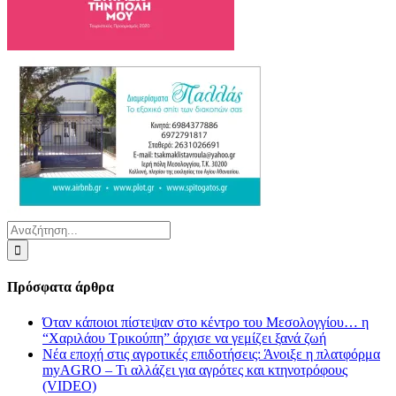
Αναζήτηση
για:
Πρόσφατα άρθρα
Όταν κάποιοι πίστεψαν στο κέντρο του Μεσολογγίου… η
“Χαριλάου Τρικούπη” άρχισε να γεμίζει ξανά ζωή
Νέα εποχή στις αγροτικές επιδοτήσεις: Άνοιξε η πλατφόρμα
myAGRO – Τι αλλάζει για αγρότες και κτηνοτρόφους
(VIDEO)