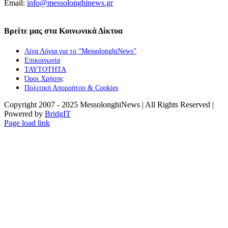
Email:
info@messolonghinews.gr
Βρείτε μας στα Κοινωνικά Δίκτυα
Λίγα Λόγια για το “MessolonghiNews”
Επικοινωνία
ΤΑΥΤΟΤΗΤΑ
Όροι Χρήσης
Πολιτική Απορρήτου & Cookies
Copyright 2007 - 2025 MessolonghiNews | All Rights Reserved |
Powered by
BridgIT
YouTube
Facebook
Instagram
Page load link
Go
to
Top