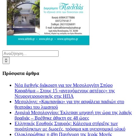
Αναζήτηση
για:
Πρόσφατα άρθρα
Νέα διεθνής διάκριση για τον Μεσολογγίτη Σπύρο
Καραδήμα – Στους 15 «ανερχόμενους αστέρες» της
Νευροχειρουργικής στις ΗΠΑ
Μεσολόγγι: «Καμπανάκι» για την ασφάλεια παιδιών στο
θεατράκι του λιμανιού
Αγριλιά Μεσολογγίου: Έκλεψαν μηχανή την ώρα της λαϊκής
βραδιάς – Βρέθηκε άθικτη σε 48 ώρες
Ελληνικός Ερυθρός Σταυρός: Κάλεσμα στήριξης των
πυρόπληκτων με δωρεές, τρόφιμα και υγειονομικό υλικό
Ολοκληρώθηκε η 49η Πανήγυρη της Ιεράς Μονής