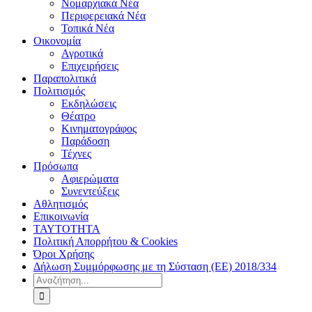
Νομαρχιακά Νέα
Περιφερειακά Νέα
Τοπικά Νέα
Οικονομία
Αγροτικά
Επιχειρήσεις
Παραπολιτικά
Πολιτισμός
Εκδηλώσεις
Θέατρο
Κινηματογράφος
Παράδοση
Τέχνες
Πρόσωπα
Αφιερώματα
Συνεντεύξεις
Αθλητισμός
Επικοινωνία
ΤΑΥΤΟΤΗΤΑ
Πολιτική Απορρήτου & Cookies
Όροι Χρήσης
Δήλωση Συμμόρφωσης με τη Σύσταση (ΕΕ) 2018/334
Αναζήτηση
για: