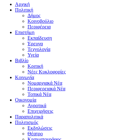
Αρχική
Πολιτική
Δήμος
Κοινοβούλιο
Περιφέρεια
Επιστήμη
Εκπαίδευση
Έρευνα
Τεχνολογία
Υγεία
Βιβλίο
Κριτική
Νέες Κυκλοφορίες
Κοινωνία
Νομαρχιακά Νέα
Περιφερειακά Νέα
Τοπικά Νέα
Οικονομία
Αγροτικά
Επιχειρήσεις
Παραπολιτικά
Πολιτισμός
Εκδηλώσεις
Θέατρο
Κινηματογράφος