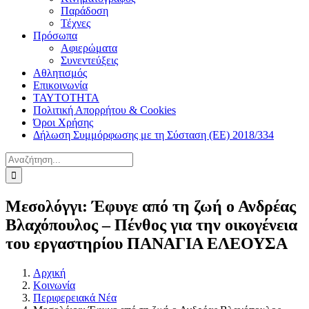
Παράδοση
Τέχνες
Πρόσωπα
Αφιερώματα
Συνεντεύξεις
Αθλητισμός
Επικοινωνία
ΤΑΥΤΟΤΗΤΑ
Πολιτική Απορρήτου & Cookies
Όροι Χρήσης
Δήλωση Συμμόρφωσης με τη Σύσταση (ΕΕ) 2018/334
Αναζήτηση
για:
Μεσολόγγι: Έφυγε από τη ζωή ο Ανδρέας
Βλαχόπουλος – Πένθος για την οικογένεια
του εργαστηρίου ΠΑΝΑΓΙΑ ΕΛΕΟΥΣΑ
Αρχική
Κοινωνία
Περιφερειακά Νέα