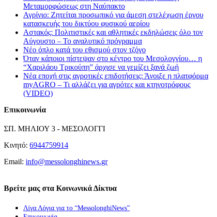
Μεταμορφώσεως στη Ναύπακτο
Αγρίνιο: Ζητείται προσωπικό για άμεση στελέχωση έργου
κατασκευής του δικτύου φυσικού αερίου
Αστακός: Πολιτιστικές και αθλητικές εκδηλώσεις όλο τον
Αύγουστο – Το αναλυτικό πρόγραμμα
Νέο όπλο κατά του εθισμού στον τζόγο
Όταν κάποιοι πίστεψαν στο κέντρο του Μεσολογγίου… η
“Χαριλάου Τρικούπη” άρχισε να γεμίζει ξανά ζωή
Νέα εποχή στις αγροτικές επιδοτήσεις: Άνοιξε η πλατφόρμα
myAGRO – Τι αλλάζει για αγρότες και κτηνοτρόφους
(VIDEO)
Επικοινωνία
ΣΠ. ΜΗΛΙΟΥ 3 - ΜΕΣΟΛΟΓΓΙ
Κινητό:
6944759914
Email:
info@messolonghinews.gr
Βρείτε μας στα Κοινωνικά Δίκτυα
Λίγα Λόγια για το “MessolonghiNews”
Επικοινωνία