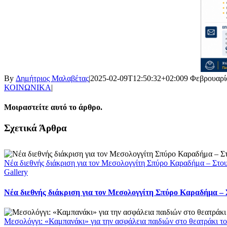
By
Δημήτριος Μαλαβέτας
|
2025-02-09T12:50:32+02:00
9 Φεβρουαρί
ΚΟΙΝΩΝΙΚΑ
|
Μοιραστείτε αυτό το άρθρο.
Facebook
X
LinkedIn
WhatsApp
Email
Σχετικά Άρθρα
Νέα διεθνής διάκριση για τον Μεσολογγίτη Σπύρο Καραδήμα – Στο
Gallery
Νέα διεθνής διάκριση για τον Μεσολογγίτη Σπύρο Καραδήμα – 
Μεσολόγγι: «Καμπανάκι» για την ασφάλεια παιδιών στο θεατράκι το