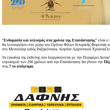
“
Ενδυμασία και οπλισμός στα χρόνια της Επανάστασης
” είναι ο
θα λειτουργήσει στο χώρο του Ομίλου Φίλων Ιστορικής Φορεσιάς 
στο Μεσολόγγι (οδός Ραζηκότσικα, πλησίον Αρχοντικού Χρυσογέλο
Τα εγκαίνια της έκθεσης που διοργανώνεται με την Περιφέρει Δυτικ
εορτασμού των 200 χρόνων από την Επανάσταση. θα γίνουν την
Πέμ
στις
7 το απόγευμα.