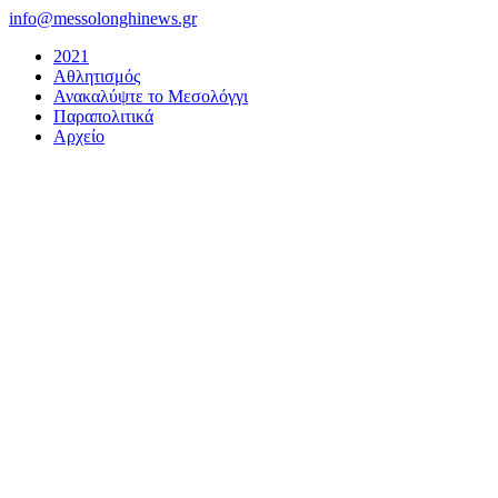
Μετάβαση
info@messolonghinews.gr
στο
2021
περιεχόμενο
Αθλητισμός
Ανακαλύψτε το Μεσολόγγι
Παραπολιτικά
Αρχείο