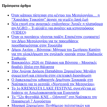
Πρόσφατα άρθρα
Όταν κάποιοι πίστεψαν στο κέντρο του Μεσολογγίου… η
“Χαριλάου Τρικούπη” άρχισε να γεμίζει ξανά ζωή
Νέα εποχή στις αγροτικές επιδοτήσεις: Άνοιξε η πλατφόρμα
myAGRO – Τι αλλάζει για αγρότες και κτηνοτρόφους
(VIDEO)
Όταν οι προτάσεις γίνονται πράξη: Επισκέπτης ευχαριστεί
τον Δήμο Μεσολογγίου για τις παρεμβάσεις
προσβασιμότητας στην Τουρλίδα
Δήμος Ακτίου – Βόνιτσας: Μήνυμα του Σωτήριου Καπότη
για την ολοκλήρωση της σχολικής χρονιάς στους Παιδικούς
Σταθμούς
Βαρκαρόλες 2026 σε Πάλαιρο και Βόνιτσα – Μουσικές
βραδιές δίπλα στη θάλασσα
10ος Αγώνας Δρόμου Παπαδάτου Ξηρομέρου: Μεγάλη
συμμετοχή και επιτυχία στην επετειακή διοργάνωση
Ο διακεκριμένος κιθαριστής Δημήτρης Σουκαράς στη
Ναύπακτο για το ρεσιτάλ «Νυχτερινά της Μεσογείου»
Το 1ο KREMASTA LAKE FESTIVAL συνεχίζεται με
δράσεις σε Αιτωλοακαρνανία και Ευρυτανία
Το “52ο Φεστιβάλ ΚΝΕ – Οδηγητή” στη Ναύπακτο την
Παρασκευή 7 Αυγούστου
Μαχαιρά Ξηρομέρου: Πενθήμερο πολιτιστικών και