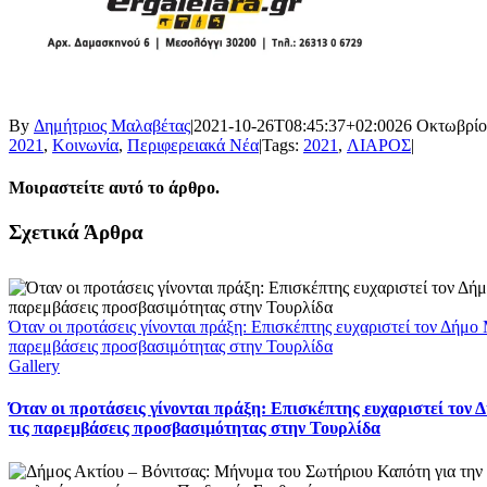
By
Δημήτριος Μαλαβέτας
|
2021-10-26T08:45:37+02:00
26 Οκτωβρίο
2021
,
Κοινωνία
,
Περιφερειακά Νέα
|
Tags:
2021
,
ΛΙΑΡΟΣ
|
Μοιραστείτε αυτό το άρθρο.
Facebook
X
LinkedIn
WhatsApp
Email
Σχετικά Άρθρα
Όταν οι προτάσεις γίνονται πράξη: Επισκέπτης ευχαριστεί τον Δήμο 
παρεμβάσεις προσβασιμότητας στην Τουρλίδα
Gallery
Όταν οι προτάσεις γίνονται πράξη: Επισκέπτης ευχαριστεί τον 
τις παρεμβάσεις προσβασιμότητας στην Τουρλίδα