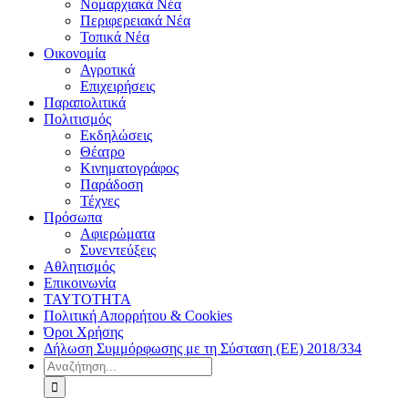
Νομαρχιακά Νέα
Περιφερειακά Νέα
Τοπικά Νέα
Οικονομία
Αγροτικά
Επιχειρήσεις
Παραπολιτικά
Πολιτισμός
Εκδηλώσεις
Θέατρο
Κινηματογράφος
Παράδοση
Τέχνες
Πρόσωπα
Αφιερώματα
Συνεντεύξεις
Αθλητισμός
Επικοινωνία
ΤΑΥΤΟΤΗΤΑ
Πολιτική Απορρήτου & Cookies
Όροι Χρήσης
Δήλωση Συμμόρφωσης με τη Σύσταση (ΕΕ) 2018/334
Αναζήτηση
για: