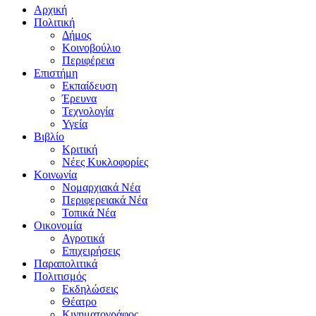
Αρχική
Πολιτική
Δήμος
Κοινοβούλιο
Περιφέρεια
Επιστήμη
Εκπαίδευση
Έρευνα
Τεχνολογία
Υγεία
Βιβλίο
Κριτική
Νέες Κυκλοφορίες
Κοινωνία
Νομαρχιακά Νέα
Περιφερειακά Νέα
Τοπικά Νέα
Οικονομία
Αγροτικά
Επιχειρήσεις
Παραπολιτικά
Πολιτισμός
Εκδηλώσεις
Θέατρο
Κινηματογράφος