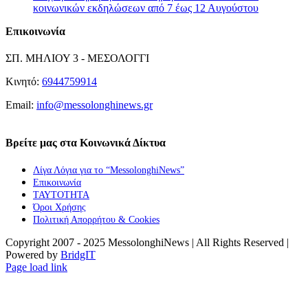
κοινωνικών εκδηλώσεων από 7 έως 12 Αυγούστου
Επικοινωνία
ΣΠ. ΜΗΛΙΟΥ 3 - ΜΕΣΟΛΟΓΓΙ
Κινητό:
6944759914
Email:
info@messolonghinews.gr
Βρείτε μας στα Κοινωνικά Δίκτυα
Λίγα Λόγια για το “MessolonghiNews”
Επικοινωνία
ΤΑΥΤΟΤΗΤΑ
Όροι Χρήσης
Πολιτική Απορρήτου & Cookies
Copyright 2007 - 2025 MessolonghiNews | All Rights Reserved |
Powered by
BridgIT
YouTube
Facebook
Instagram
Page load link
Go
to
Top