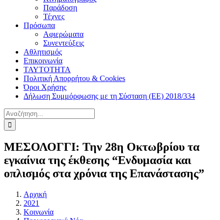
Παράδοση
Τέχνες
Πρόσωπα
Αφιερώματα
Συνεντεύξεις
Αθλητισμός
Επικοινωνία
ΤΑΥΤΟΤΗΤΑ
Πολιτική Απορρήτου & Cookies
Όροι Χρήσης
Δήλωση Συμμόρφωσης με τη Σύσταση (ΕΕ) 2018/334
Αναζήτηση
για:
ΜΕΣΟΛΟΓΓΙ: Την 28η Οκτωβρίου τα
εγκαίνια της έκθεσης “Ενδυμασία και
οπλισμός στα χρόνια της Επανάστασης”
Αρχική
2021
Κοινωνία