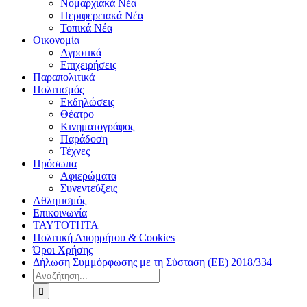
Νομαρχιακά Νέα
Περιφερειακά Νέα
Τοπικά Νέα
Οικονομία
Αγροτικά
Επιχειρήσεις
Παραπολιτικά
Πολιτισμός
Εκδηλώσεις
Θέατρο
Κινηματογράφος
Παράδοση
Τέχνες
Πρόσωπα
Αφιερώματα
Συνεντεύξεις
Αθλητισμός
Επικοινωνία
ΤΑΥΤΟΤΗΤΑ
Πολιτική Απορρήτου & Cookies
Όροι Χρήσης
Δήλωση Συμμόρφωσης με τη Σύσταση (ΕΕ) 2018/334
Αναζήτηση
για: