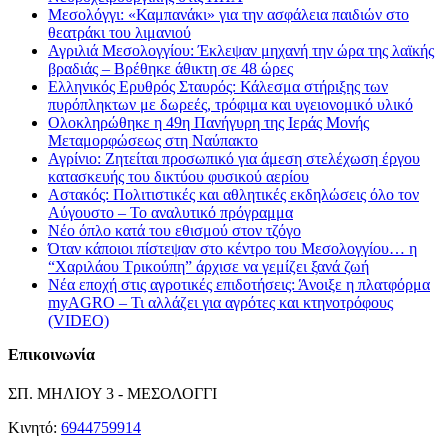
Μεσολόγγι: «Καμπανάκι» για την ασφάλεια παιδιών στο
θεατράκι του λιμανιού
Αγριλιά Μεσολογγίου: Έκλεψαν μηχανή την ώρα της λαϊκής
βραδιάς – Βρέθηκε άθικτη σε 48 ώρες
Ελληνικός Ερυθρός Σταυρός: Κάλεσμα στήριξης των
πυρόπληκτων με δωρεές, τρόφιμα και υγειονομικό υλικό
Ολοκληρώθηκε η 49η Πανήγυρη της Ιεράς Μονής
Μεταμορφώσεως στη Ναύπακτο
Αγρίνιο: Ζητείται προσωπικό για άμεση στελέχωση έργου
κατασκευής του δικτύου φυσικού αερίου
Αστακός: Πολιτιστικές και αθλητικές εκδηλώσεις όλο τον
Αύγουστο – Το αναλυτικό πρόγραμμα
Νέο όπλο κατά του εθισμού στον τζόγο
Όταν κάποιοι πίστεψαν στο κέντρο του Μεσολογγίου… η
“Χαριλάου Τρικούπη” άρχισε να γεμίζει ξανά ζωή
Νέα εποχή στις αγροτικές επιδοτήσεις: Άνοιξε η πλατφόρμα
myAGRO – Τι αλλάζει για αγρότες και κτηνοτρόφους
(VIDEO)
Επικοινωνία
ΣΠ. ΜΗΛΙΟΥ 3 - ΜΕΣΟΛΟΓΓΙ
Κινητό:
6944759914