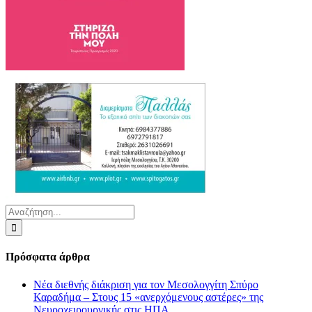
Αναζήτηση
για:
Πρόσφατα άρθρα
Νέα διεθνής διάκριση για τον Μεσολογγίτη Σπύρο
Καραδήμα – Στους 15 «ανερχόμενους αστέρες» της
Νευροχειρουργικής στις ΗΠΑ