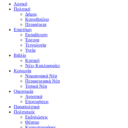
Αρχική
Πολιτική
Δήμος
Κοινοβούλιο
Περιφέρεια
Επιστήμη
Εκπαίδευση
Έρευνα
Τεχνολογία
Υγεία
Βιβλίο
Κριτική
Νέες Κυκλοφορίες
Κοινωνία
Νομαρχιακά Νέα
Περιφερειακά Νέα
Τοπικά Νέα
Οικονομία
Αγροτικά
Επιχειρήσεις
Παραπολιτικά
Πολιτισμός
Εκδηλώσεις
Θέατρο
Κινηματογράφος