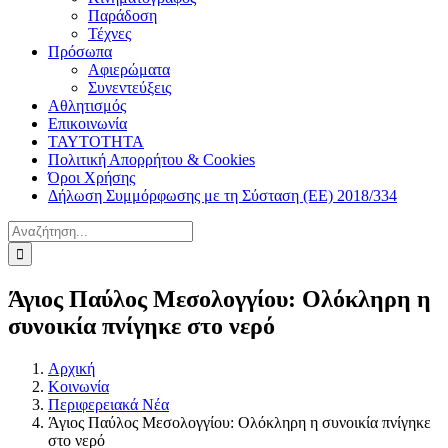
Παράδοση
Τέχνες
Πρόσωπα
Αφιερώματα
Συνεντεύξεις
Αθλητισμός
Επικοινωνία
ΤΑΥΤΟΤΗΤΑ
Πολιτική Απορρήτου & Cookies
Όροι Χρήσης
Δήλωση Συμμόρφωσης με τη Σύσταση (ΕΕ) 2018/334
Αναζήτηση
για:
Άγιος Παύλος Μεσολογγίου: Ολόκληρη η
συνοικία πνίγηκε στο νερό
Αρχική
Κοινωνία
Περιφερειακά Νέα
Άγιος Παύλος Μεσολογγίου: Ολόκληρη η συνοικία πνίγηκε
στο νερό