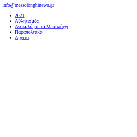
Μετάβαση
info@messolonghinews.gr
στο
2021
περιεχόμενο
Αθλητισμός
Ανακαλύψτε το Μεσολόγγι
Παραπολιτικά
Αρχείο