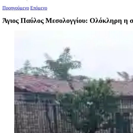
Προηγούμενο
Επόμενο
Άγιος Παύλος Μεσολογγίου: Ολόκληρη η συ
Προβολή
μεγαλύτερης
εικόνας