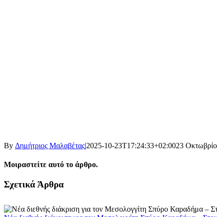
By
Δημήτριος Μαλαβέτας
|
2025-10-23T17:24:33+02:00
23 Οκτωβρίο
Μοιραστείτε αυτό το άρθρο.
Facebook
X
LinkedIn
WhatsApp
Email
Σχετικά Άρθρα