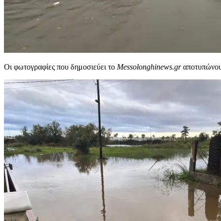
Οι φωτογραφίες που δημοσιεύει το
Messolonghinews.gr
αποτυπώνου