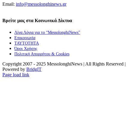
Email:
info@messolonghinews.gr
Βρείτε μας στα Κοινωνικά Δίκτυα
Λίγα Λόγια για το “MessolonghiNews”
Επικοινωνία
ΤΑΥΤΟΤΗΤΑ
Όροι Χρήσης
Πολιτική Απορρήτου & Cookies
Copyright 2007 - 2025 MessolonghiNews | All Rights Reserved |
Powered by
BridgIT
YouTube
Facebook
Instagram
Page load link
Go
to
Top